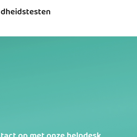
ndheidstesten
tact op met onze helpdesk