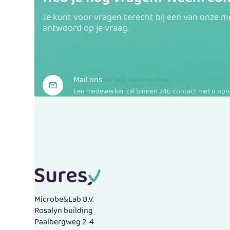
Je kunt voor vragen terecht bij een van onze 
antwoord op je vraag.
Mail ons
info@suresy.com
Een medewerker zal binnen 24u contact met u op
Microbe&Lab B.V.
Rosalyn building
Paalbergweg 2-4