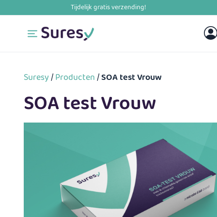
Skip
to
content
Suresy
/
Producten
/
SOA test Vrouw
SOA test Vrouw