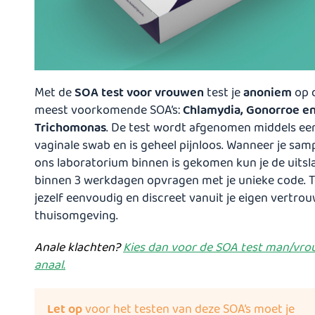
Met de
SOA test voor vrouwen
test je
anoniem
op 
meest voorkomende SOA’s:
Chlamydia, Gonorroe e
Trichomonas
. De test wordt afgenomen middels ee
vaginale swab en is geheel pijnloos. Wanneer je samp
ons laboratorium binnen is gekomen kun je de uitsl
binnen 3 werkdagen opvragen met je unieke code. T
jezelf eenvoudig en discreet vanuit je eigen vertro
thuisomgeving.
Anale klachten?
Kies dan voor de SOA test man/vr
anaal
.
Let op
voor het testen van deze SOA’s moet je