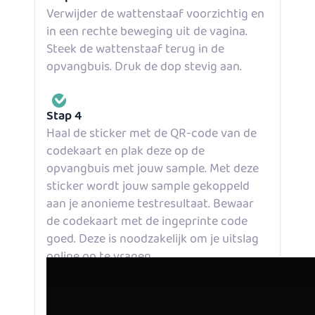
Verwijder de wattenstaaf voorzichtig en
in een rechte beweging uit de vagina.
Steek de wattenstaaf terug in de
opvangbuis. Druk de dop stevig aan.
Stap 4
Haal de sticker met de QR-code van de
codekaart en plak deze op de
opvangbuis met jouw sample. Met deze
sticker wordt jouw sample gekoppeld
aan je anonieme testresultaat. Bewaar
de codekaart met de ingeprinte code
goed. Deze is noodzakelijk om je uitslag
online op te vragen.