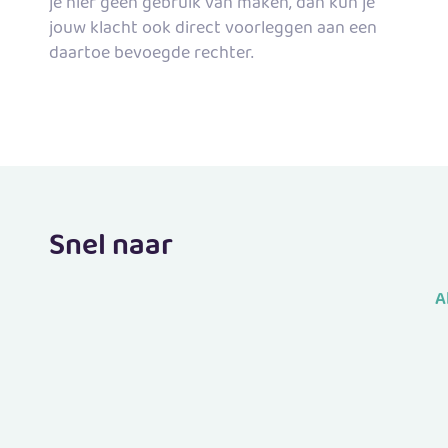
je hier geen gebruik van maken, dan kun je
jouw klacht ook direct voorleggen aan een
daartoe bevoegde rechter.
Snel naar
A