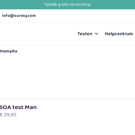
info@suresy.com
Testen
Helpcentrum
 Chlamydia
SOA test Man
€
39,95