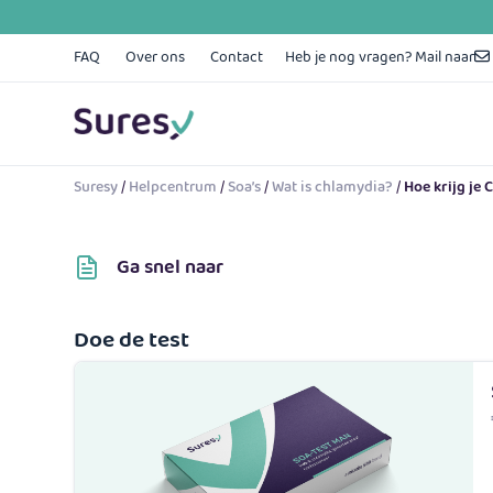
Skip
to
content
FAQ
Over ons
Contact
Heb je nog vragen? Mail naar
Suresy
/
Helpcentrum
/
Soa’s
/
Wat is chlamydia?
/
Hoe krijg je
Ga snel naar