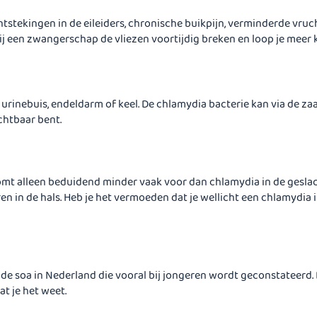
ntstekingen in de eileiders, chronische buikpijn, verminderde vr
ij een zwangerschap de vliezen voortijdig breken en loop je meer
urinebuis, endeldarm of keel. De chlamydia bacterie kan via de zaa
chtbaar bent.
 komt alleen beduidend minder vaak voor dan chlamydia in de gesl
ren in de hals. Heb je het vermoeden dat je wellicht een chlamydia
de soa in Nederland die vooral bij jongeren wordt geconstateerd. B
t je het weet.