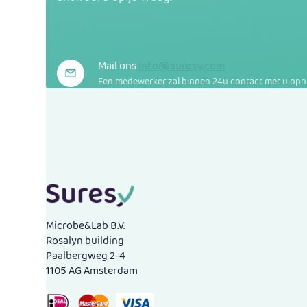
Mail ons
info@suresy.com
Een medewerker zal binnen 24u contact met u op
Microbe&Lab B.V.
Rosalyn building
Paalbergweg 2-4
1105 AG Amsterdam