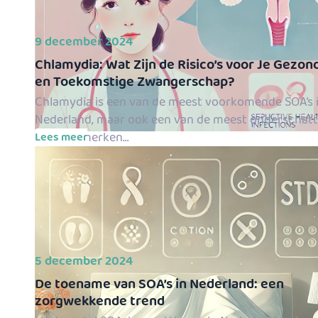
9 december 2024
Chlamydia: Wat Zijn de Risico’s voor Je Gezon
en Toekomstige Zwangerschap?
Chlamydia is een van de meest voorkomende SOA’s 
Nederland, maar ook een van de meest onderschatte
mensen merken…
Lees meer
5 december 2024
De toename van SOA’s in Nederland: een
zorgwekkende trend