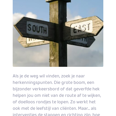
Als je de weg wil vinden, zoek je naar
herkenningspunten. Die grote boom, een
bijzonder verkeersbord of dat geverfde hek
helpen jou om niet van de route af te wijken,
of doelloos rondjes te lopen. Zo werkt het
ook met de leefstijl van cliënten. Maar… als
interventies de stappen en richting zijn, hoe