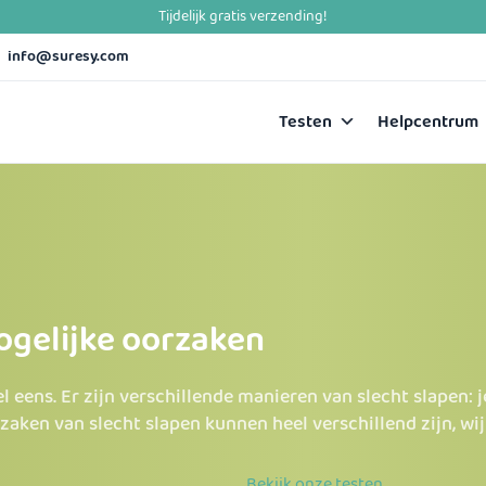
info@suresy.com
Testen
Helpcentrum
ogelijke oorzaken
 eens. Er zijn verschillende manieren van slecht slapen: je
zaken van slecht slapen kunnen heel verschillend zijn, wij
Bekijk onze testen