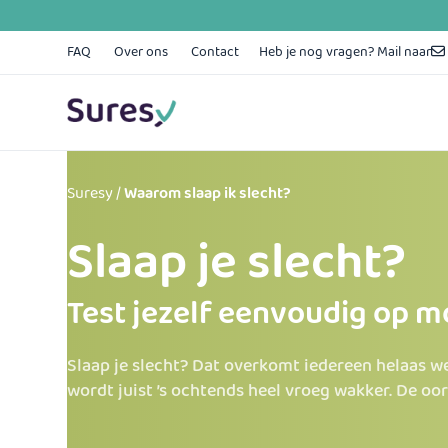
Skip
to
content
FAQ
Over ons
Contact
Heb je nog vragen? Mail naar
Suresy
/
Waarom slaap ik slecht?
Slaap je slecht?
Test jezelf eenvoudig op m
Slaap je slecht? Dat overkomt iedereen helaas wel
wordt juist ’s ochtends heel vroeg wakker. De oor