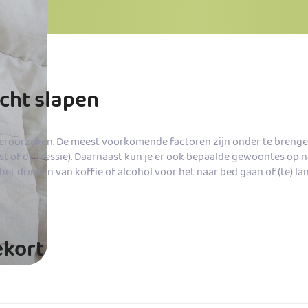
cht slapen
 veroorzaken. De meest voorkomende factoren
zijn onder te brenge
gst of depressie). Daarnaast kun je er ook bepaalde gewoontes op 
et drinken van koffie of alcohol voor het naar bed gaan of (te) lan
ekort