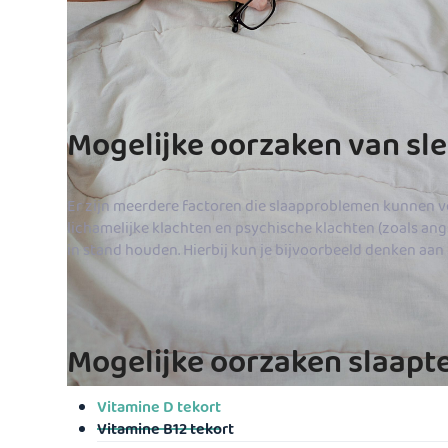
Mogelijke oorzaken van sle
Er zijn meerdere factoren die slaapproblemen kunnen
lichamelijke klachten en psychische klachten (zoals an
in stand houden. Hierbij kun je bijvoorbeeld denken aan h
Mogelijke oorzaken slaapt
Vitamine D tekort
Vitamine B12 tekort